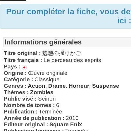
Pour compléter la fiche, vous d
ici 
Informations générales
Titre original :
魍魎の揺りかご
Titre français :
Le berceau des esprits
Pays :
Origine :
Œuvre originale
Catégorie :
Classique
Genres :
Action
,
Drame
,
Horreur
,
Suspense
Thèmes :
Zombies
Public visé :
Seinen
Nombre de tomes :
6
Publication :
Terminée
Année de publication :
2010
Editeur original :
Square Enix
Publication française :
Terminée