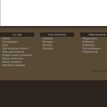
Le site
Les sections
Informations
News
Animes
Magazines
Chroniques
Mangas
Editeurs
FAQ
Novels
Individus
Qui sommes-nous ?
Dramas
Personnages
Nos partenaires
Règlement
Faites-nous connaitre
Nous contacter
Nous soutenir
Mentions légales
Copyright ©