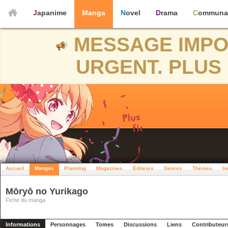
Japanime
Manga
Novel
Drama
Communa
MESSAGE IMPO
URGENT. PLUS 
Accueil
Mangas
Planning
Magazines
Éditeurs
Genres
Thèmes
In
Mōryō no Yurikago
Fiche du manga
Informations
Personnages
Tomes
Discussions
Liens
Contributeur