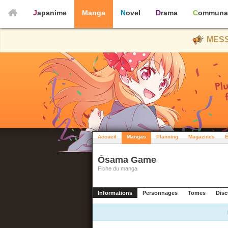
Japanime
Manga
Novel
Drama
Communa
MESS
Accueil
Mangas
Planning
Magazines
É
Ōsama Game
Fiche du manga
Informations
Personnages
Tomes
Disc