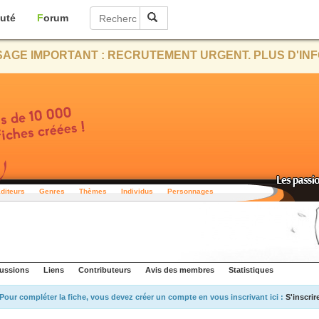
uté
Forum
AGE IMPORTANT : RECRUTEMENT URGENT. PLUS D'INF
diteurs
Genres
Thèmes
Individus
Personnages
ussions
Liens
Contributeurs
Avis des membres
Statistiques
Pour compléter la fiche, vous devez créer un compte en vous inscrivant ici :
S'inscrir