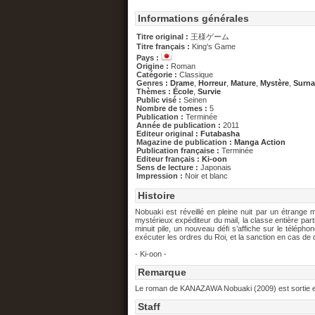
Informations générales
Titre original :
王様ゲーム
Titre français :
King's Game
Pays :
Origine :
Roman
Catégorie :
Classique
Genres :
Drame
,
Horreur
,
Mature
,
Mystère
,
Surna
Thèmes :
École
,
Survie
Public visé :
Seinen
Nombre de tomes :
5
Publication :
Terminée
Année de publication :
2011
Editeur original :
Futabasha
Magazine de publication :
Manga Action
Publication française :
Terminée
Editeur français :
Ki-oon
Sens de lecture :
Japonais
Impression :
Noir et blanc
Histoire
Nobuaki est réveillé en pleine nuit par un étrang
mystérieux expéditeur du mail, la classe entière part
minuit pile, un nouveau défi s’affiche sur le téléphon
exécuter les ordres du Roi, et la sanction en cas de
- Ki-oon -
Remarque
Le roman de KANAZAWA Nobuaki (2009) est sortie en
Staff