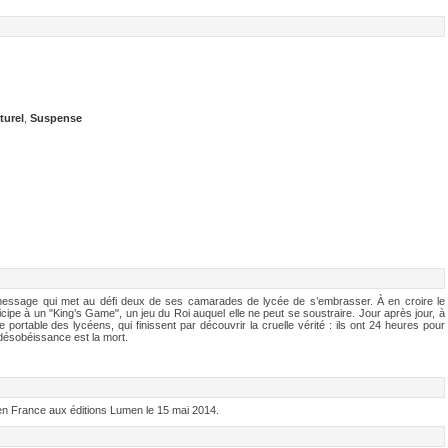
turel
,
Suspense
e message qui met au défi deux de ses camarades de lycée de s’embrasser. À en croire le
icipe à un "King’s Game", un jeu du Roi auquel elle ne peut se soustraire. Jour après jour, à
e portable des lycéens, qui finissent par découvrir la cruelle vérité : ils ont 24 heures pour
 désobéissance est la mort.
 France aux éditions Lumen le 15 mai 2014.