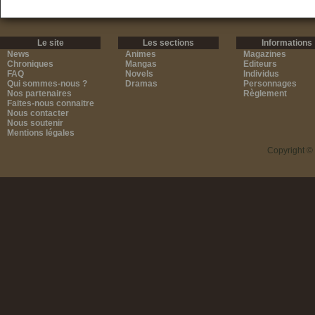
Le site
Les sections
Informations
News
Animes
Magazines
Chroniques
Mangas
Editeurs
FAQ
Novels
Individus
Qui sommes-nous ?
Dramas
Personnages
Nos partenaires
Règlement
Faites-nous connaitre
Nous contacter
Nous soutenir
Mentions légales
Copyright ©