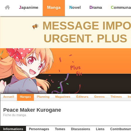
Japanime
Manga
Novel
Drama
Communa
MESSAGE IMPO
URGENT. PLUS 
Accueil
Mangas
Planning
Magazines
Éditeurs
Genres
Thèmes
In
Peace Maker Kurogane
Fiche du manga
Informations
Personnages
Tomes
Discussions
Liens
Contributeur