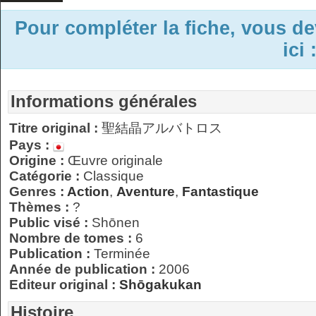
Pour compléter la fiche, vous d
ici 
Informations générales
Titre original :
聖結晶アルバトロス
Pays :
Origine :
Œuvre originale
Catégorie :
Classique
Genres :
Action
,
Aventure
,
Fantastique
Thèmes :
?
Public visé :
Shōnen
Nombre de tomes :
6
Publication :
Terminée
Année de publication :
2006
Editeur original :
Shōgakukan
Histoire