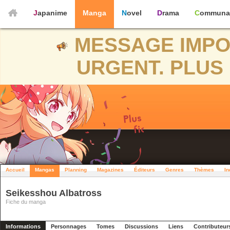
Japanime
Manga
Novel
Drama
Communa
MESSAGE IMPO
URGENT. PLUS 
Accueil
Mangas
Planning
Magazines
Éditeurs
Genres
Thèmes
In
Seikesshou Albatross
Fiche du manga
Informations
Personnages
Tomes
Discussions
Liens
Contributeur