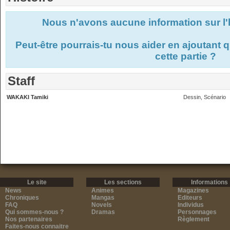
Nous n'avons aucune information sur l'
Peut-être pourrais-tu nous aider en ajoutant
cette partie ?
Staff
WAKAKI Tamiki
Dessin, Scénario
Le site
Les sections
Informations
News
Animes
Magazines
Chroniques
Mangas
Editeurs
FAQ
Novels
Individus
Qui sommes-nous ?
Dramas
Personnages
Nos partenaires
Règlement
Faites-nous connaitre