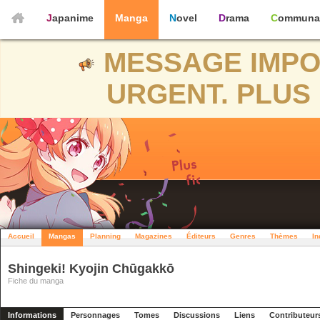
Japanime
Manga
Novel
Drama
Communa
MESSAGE IMPO
URGENT. PLUS 
Accueil
Mangas
Planning
Magazines
Éditeurs
Genres
Thèmes
In
Shingeki! Kyojin Chūgakkō
Fiche du manga
Informations
Personnages
Tomes
Discussions
Liens
Contributeur