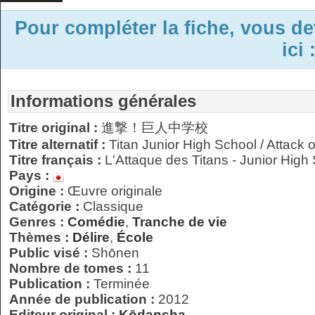
Pour compléter la fiche, vous d
ici 
Informations générales
Titre original :
進撃！巨人中学校
Titre alternatif :
Titan Junior High School / Attack o
Titre français :
L'Attaque des Titans - Junior High
Pays :
Origine :
Œuvre originale
Catégorie :
Classique
Genres :
Comédie
,
Tranche de vie
Thèmes :
Délire
,
École
Public visé :
Shōnen
Nombre de tomes :
11
Publication :
Terminée
Année de publication :
2012
Editeur original :
Kōdansha