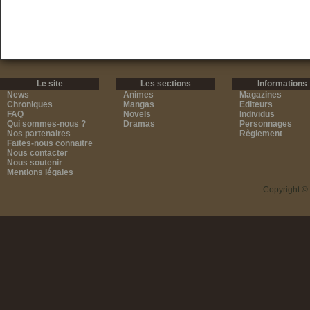
Le site
Les sections
Informations
News
Animes
Magazines
Chroniques
Mangas
Editeurs
FAQ
Novels
Individus
Qui sommes-nous ?
Dramas
Personnages
Nos partenaires
Règlement
Faites-nous connaitre
Nous contacter
Nous soutenir
Mentions légales
Copyright ©