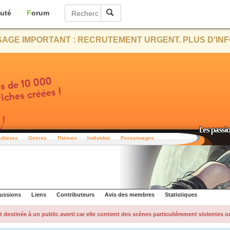
uté
Forum
AGE IMPORTANT : RECRUTEMENT URGENT. PLUS D'INF
diteurs
Genres
Thèmes
Individus
Personnages
ussions
Liens
Contributeurs
Avis des membres
Statistiques
t destinée à un public averti car elle contient des scènes particulièrement violentes o