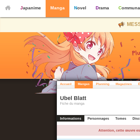
Japanime
Manga
Novel
Drama
Communa
MESS
Accueil
Mangas
Planning
Magazines
É
Ubel Blatt
Fiche du manga
Informations
Personnages
Tomes
Disc
Attention, cette œuvre es