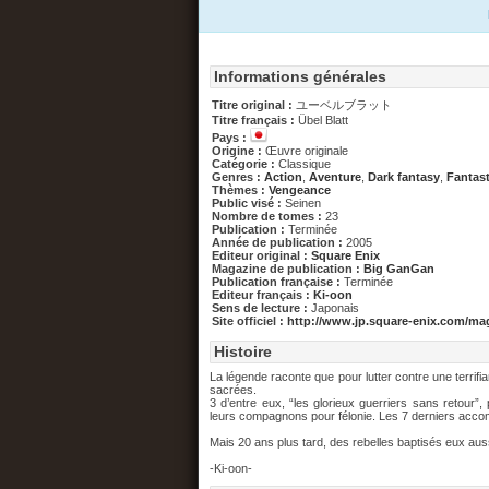
Informations générales
Titre original :
ユーベルブラット
Titre français :
Übel Blatt
Pays :
Origine :
Œuvre originale
Catégorie :
Classique
Genres :
Action
,
Aventure
,
Dark fantasy
,
Fantas
Thèmes :
Vengeance
Public visé :
Seinen
Nombre de tomes :
23
Publication :
Terminée
Année de publication :
2005
Editeur original :
Square Enix
Magazine de publication :
Big GanGan
Publication française :
Terminée
Editeur français :
Ki-oon
Sens de lecture :
Japonais
Site officiel :
http://www.jp.square-enix.com/mag
Histoire
La légende raconte que pour lutter contre une terrifi
sacrées.
3 d’entre eux, “les glorieux guerriers sans retour”
leurs compagnons pour félonie. Les 7 derniers accompl
Mais 20 ans plus tard, des rebelles baptisés eux auss
-Ki-oon-