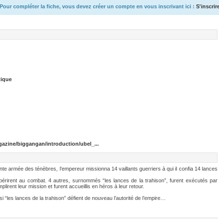
Pour compléter la fiche, vous devez créer un compte en vous inscrivant ici :
S'inscrir
tique
azine/biggangan/introduction/ubel_...
ante armée des ténèbres, l’empereur missionna 14 vaillants guerriers à qui il confia 14 lances
, périrent au combat. 4 autres, surnommés “les lances de la trahison”, furent exécutés par
irent leur mission et furent accueillis en héros à leur retour.
i “les lances de la trahison” défient de nouveau l’autorité de l’empire…