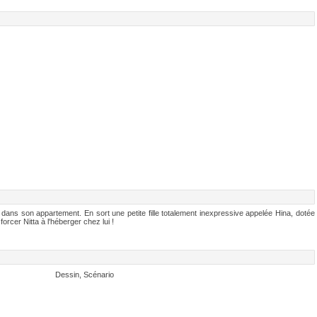
dans son appartement. En sort une petite fille totalement inexpressive appelée Hina, dotée
orcer Nitta à l'héberger chez lui !
Dessin, Scénario