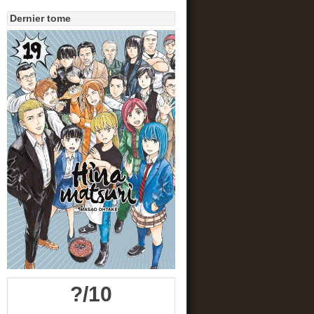
Dernier tome
?/10