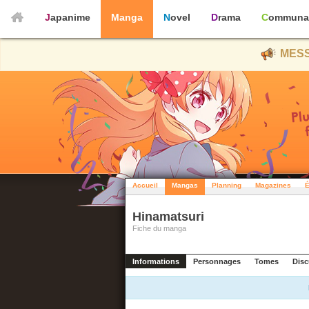
Japanime
Manga
Novel
Drama
Communa
MESS
Accueil
Mangas
Planning
Magazines
É
Hinamatsuri
Fiche du manga
Informations
Personnages
Tomes
Disc