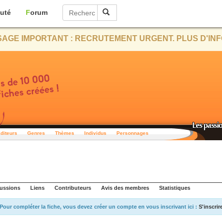
uté
Forum
AGE IMPORTANT : RECRUTEMENT URGENT. PLUS D'INF
diteurs
Genres
Thèmes
Individus
Personnages
ussions
Liens
Contributeurs
Avis des membres
Statistiques
Pour compléter la fiche, vous devez créer un compte en vous inscrivant ici :
S'inscrir