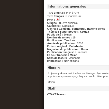
Informations générales
Titre original :
ヒナまつり
Titre français :
Hinamatsuri
Pays :
Origine :
Œuvre originale
Catégorie :
Classique
Genres :
Comédie
,
Surnaturel
,
Tranche de vie
Thèmes :
Super-pouvoir
,
Yakuza
Public visé :
Seinen
Nombre de tomes :
19
Publication :
Terminée
Année de publication :
2010
Editeur original :
Enterbrain
Magazine de publication :
Harta
Publication française :
En cours
Editeur français :
Meian
Sens de lecture :
Japonais
Impression :
Noir et blanc
Histoire
Un jeune yakuza voit tomber un étrange objet ovale 
de puissants pouvoirs psychiques qu'elle utilise pour f
-Meian-
Staff
ŌTAKE Masao