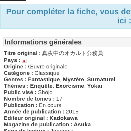
Pour compléter la fiche, vous d
ici 
Informations générales
Titre original :
真夜中のオカルト公務員
Pays :
Origine :
Œuvre originale
Catégorie :
Classique
Genres :
Fantastique
,
Mystère
,
Surnaturel
Thèmes :
Enquête
,
Exorcisme
,
Yokai
Public visé :
Shōjo
Nombre de tomes :
17
Publication :
En cours
Année de publication :
2015
Editeur original :
Kadokawa
Magazine de publication :
Asuka
Sens de lecture :
Japonais