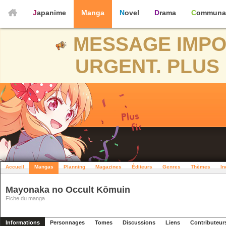
Japanime
Manga
Novel
Drama
Communa
MESSAGE IMPO
URGENT. PLUS 
Accueil
Mangas
Planning
Magazines
Éditeurs
Genres
Thèmes
In
Mayonaka no Occult Kōmuin
Fiche du manga
Informations
Personnages
Tomes
Discussions
Liens
Contributeur