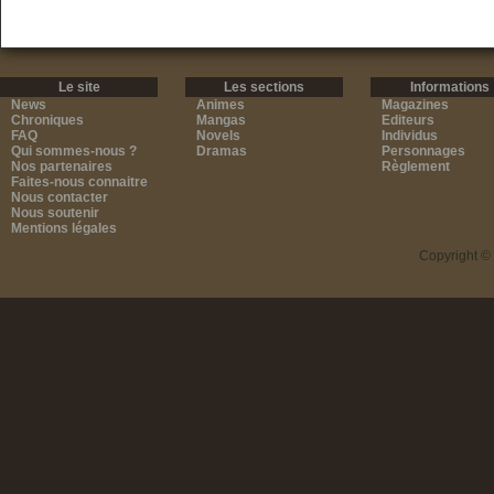
Le site
Les sections
Informations
News
Animes
Magazines
Chroniques
Mangas
Editeurs
FAQ
Novels
Individus
Qui sommes-nous ?
Dramas
Personnages
Nos partenaires
Règlement
Faites-nous connaitre
Nous contacter
Nous soutenir
Mentions légales
Copyright ©