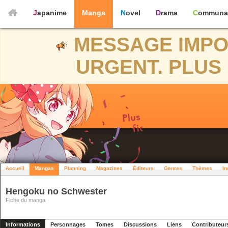
Japanime
Manga
Novel
Drama
Communa
MESSAGE IMPO
URGENT. PLUS 
Accueil
Mangas
Planning
Magazines
Éditeurs
Genres
Thèmes
In
Hengoku no Schwester
Fiche du manga
Informations
Personnages
Tomes
Discussions
Liens
Contributeur