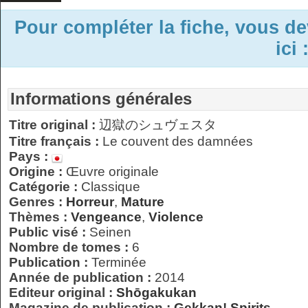
Pour compléter la fiche, vous d
ici 
Informations générales
Titre original :
辺獄のシュヴェスタ
Titre français :
Le couvent des damnées
Pays :
Origine :
Œuvre originale
Catégorie :
Classique
Genres :
Horreur
,
Mature
Thèmes :
Vengeance
,
Violence
Public visé :
Seinen
Nombre de tomes :
6
Publication :
Terminée
Année de publication :
2014
Editeur original :
Shōgakukan
Magazine de publication :
Gekkan! Spirits