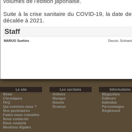
volumes de l'édition japonaise.
Suite à la crise sanitaire du COVID-19, la date de
décalée à 2021.
Staff
MARUO Suehiro
Dessin, Scénari
Le site
Les sections
Informations
News
Animes
Magazines
Chroniques
Mangas
Editeurs
FAQ
Novels
Individus
Qui sommes-nous ?
Dramas
Personnages
Nos partenaires
Règlement
Faites-nous connaitre
Nous contacter
Nous soutenir
Mentions légales