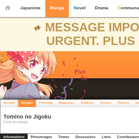
Japanime
Manga
Novel
Drama
Communa
MESSAGE IMPO
URGENT. PLUS 
Accueil
Mangas
Planning
Magazines
Éditeurs
Genres
Thèmes
In
Tomino no Jigoku
Fiche du manga
Informations
Personnages
Tomes
Discussions
Liens
Contributeur