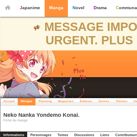
Japanime
Manga
Novel
Drama
Communa
MESSAGE IMPO
URGENT. PLUS 
Accueil
Mangas
Planning
Magazines
Éditeurs
Genres
Thèmes
In
Neko Nanka Yondemo Konai.
Fiche du manga
Informations
Personnages
Tomes
Discussions
Liens
Contributeur