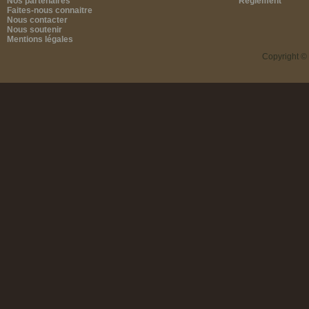
Nos partenaires
Règlement
Faites-nous connaitre
Nous contacter
Nous soutenir
Mentions légales
Copyright ©