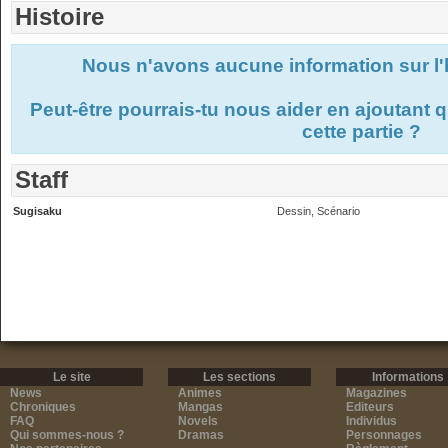
Histoire
Nous n'avons aucune information sur l'
Peut-être pourrais-tu nous aider en ajoutant
cette partie ?
Staff
Sugisaku
Dessin, Scénario
Le site
Les sections
Informations
News
Animes
Magazines
Chroniques
Mangas
Editeurs
FAQ
Novels
Individus
Qui sommes-nous ?
Dramas
Personnages