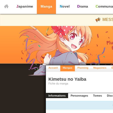
Japanime
Manga
Novel
Drama
Communa
MESS
Accueil
Mangas
Planning
Magazines
É
Kimetsu no Yaiba
Fiche du manga
Informations
Personnages
Tomes
Disc