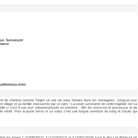
que
,
Surnaturel
eance
ai/kimetsu.html
nd de charbon nommé Tanjiro vit une vie sans histoire dans les montagnes. Jusqu’au jour
on village et sa famille massacrés par un ogre ! La seule survivante de cette tragédie est sa
elle-ci s’est à son tour métamorphosée en monstre... Afin de renverser le processus et de
 de vérité. Pour le jeune héros et sa sœur, c’est une longue aventure de sang et d’acier qui
 fois les tomes 1 (23/08/2017), 2 (11/10/2017) et 3 (10/01/2018) sous le titre Les Rôdeurs de