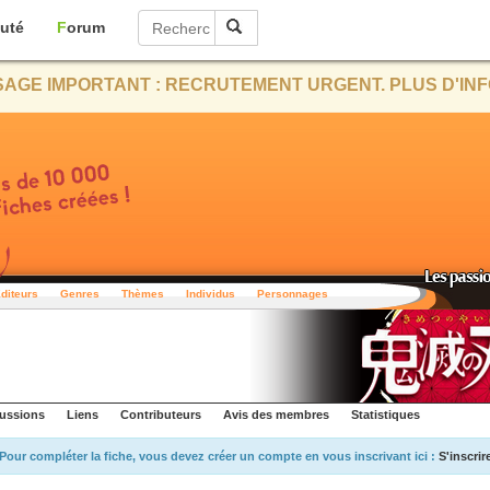
uté
Forum
AGE IMPORTANT : RECRUTEMENT URGENT. PLUS D'INF
diteurs
Genres
Thèmes
Individus
Personnages
ussions
Liens
Contributeurs
Avis des membres
Statistiques
Pour compléter la fiche, vous devez créer un compte en vous inscrivant ici :
S'inscrir