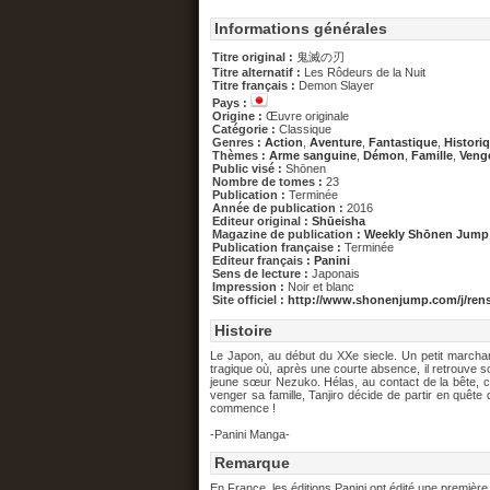
Informations générales
Titre original :
鬼滅の刃
Titre alternatif :
Les Rôdeurs de la Nuit
Titre français :
Demon Slayer
Pays :
Origine :
Œuvre originale
Catégorie :
Classique
Genres :
Action
,
Aventure
,
Fantastique
,
Histori
Thèmes :
Arme sanguine
,
Démon
,
Famille
,
Veng
Public visé :
Shōnen
Nombre de tomes :
23
Publication :
Terminée
Année de publication :
2016
Editeur original :
Shūeisha
Magazine de publication :
Weekly Shōnen Jump
Publication française :
Terminée
Editeur français :
Panini
Sens de lecture :
Japonais
Impression :
Noir et blanc
Site officiel :
http://www.shonenjump.com/j/rens
Histoire
Le Japon, au début du XXe siecle. Un petit marcha
tragique où, après une courte absence, il retrouve s
jeune sœur Nezuko. Hélas, au contact de la bête, c
venger sa famille, Tanjiro décide de partir en quête
commence !
-Panini Manga-
Remarque
En France, les éditions Panini ont édité une première