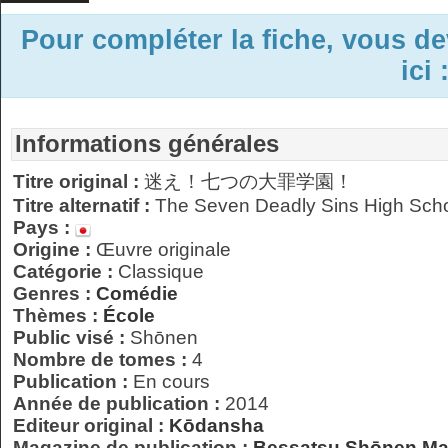
Pour compléter la fiche, vous d
ici 
Informations générales
Titre original :
迷え！七つの大罪学園！
Titre alternatif :
The Seven Deadly Sins High Sch
Pays :
Origine :
Œuvre originale
Catégorie :
Classique
Genres :
Comédie
Thèmes :
École
Public visé :
Shōnen
Nombre de tomes :
4
Publication :
En cours
Année de publication :
2014
Editeur original :
Kōdansha
Magazine de publication :
Bessatsu Shōnen Ma