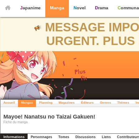
Japanime
Manga
Novel
Drama
Communa
MESSAGE IMPO
URGENT. PLUS 
Accueil
Mangas
Planning
Magazines
Éditeurs
Genres
Thèmes
In
Mayoe! Nanatsu no Taizai Gakuen!
Fiche du manga
Informations
Personnages
Tomes
Discussions
Liens
Contributeur