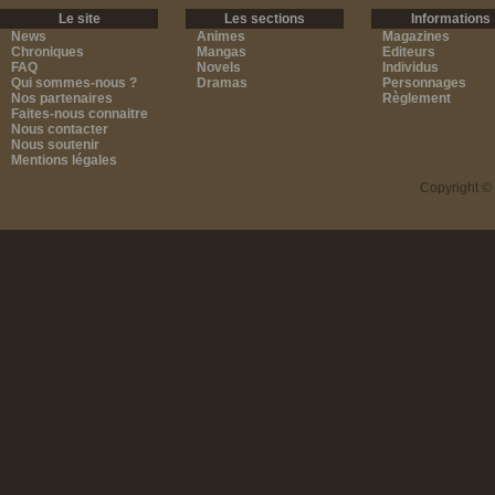
Le site
Les sections
Informations
News
Animes
Magazines
Chroniques
Mangas
Editeurs
FAQ
Novels
Individus
Qui sommes-nous ?
Dramas
Personnages
Nos partenaires
Règlement
Faites-nous connaitre
Nous contacter
Nous soutenir
Mentions légales
Copyright ©