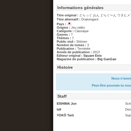
Informations générales
Titre original :
どらっぐ おん どらぐーん ウタヒ
Titre alternatif :
Drakengard
Pays :
Origine :
Jeu vidéo
Catégorie :
Classique
Genres :
?
Thèmes :
?
Public visé :
Shōnen
Nombre de tomes :
3
Publication :
Terminée
Année de publication :
2013
Editeur original :
Square Enix
Magazine de publication :
Big GanGan
Histoire
Nous n'avons
Peut-être pourrais-tu nou
Staff
EISHIMA Jun
Scé
IsII
Des
YOKŌ Tarō
Supe