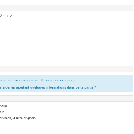
メファイブ
 aucune information sur l'histoire de ce manga.
s aider en ajoutant quelques informations dans cette partie ?
nario
sin
rvision, Œuvre originale