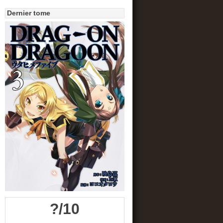
Dernier tome
?/10