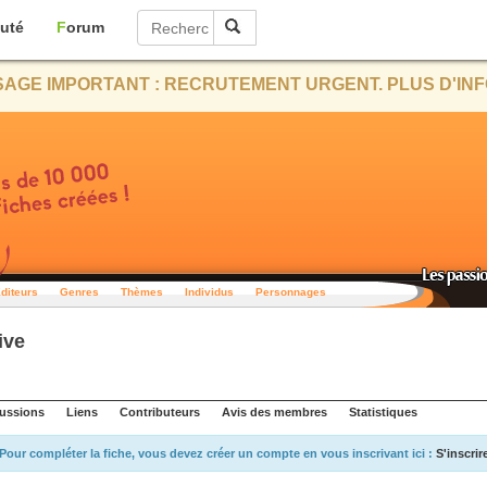
uté
Forum
AGE IMPORTANT : RECRUTEMENT URGENT. PLUS D'INF
diteurs
Genres
Thèmes
Individus
Personnages
ive
ussions
Liens
Contributeurs
Avis des membres
Statistiques
Pour compléter la fiche, vous devez créer un compte en vous inscrivant ici :
S'inscrir