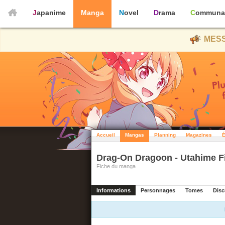
Japanime
Manga
Novel
Drama
Communa
MESS
Accueil
Mangas
Planning
Magazines
É
Drag-On Dragoon - Utahime F
Fiche du manga
Informations
Personnages
Tomes
Disc