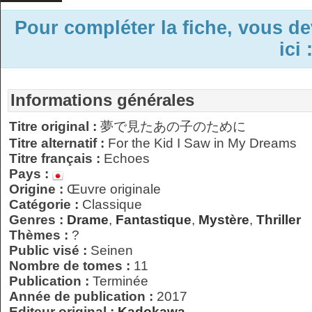
Pour compléter la fiche, vous d
ici 
Informations générales
Titre original :
夢で見たあの子のために
Titre alternatif :
For the Kid I Saw in My Dreams
Titre français :
Echoes
Pays :
Origine :
Œuvre originale
Catégorie :
Classique
Genres :
Drame
,
Fantastique
,
Mystère
,
Thriller
Thèmes :
?
Public visé :
Seinen
Nombre de tomes :
11
Publication :
Terminée
Année de publication :
2017
Editeur original :
Kadokawa