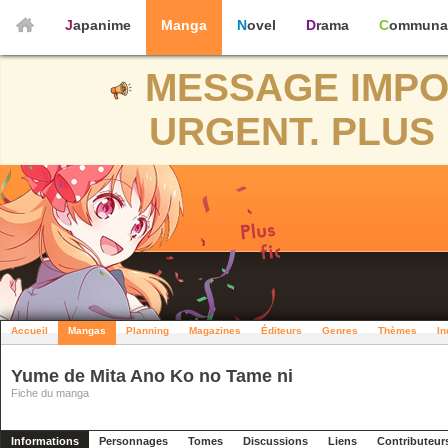
Japanime
Manga
Novel
Drama
Communa
MESSAGE IMPO
URGENT. PLUS 
Accueil
Mangas
Planning
Magazines
Éditeurs
Genres
Thèmes
In
Yume de Mita Ano Ko no Tame ni
Fiche du manga
Informations
Personnages
Tomes
Discussions
Liens
Contributeur