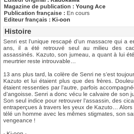
Magazine de publication :
Young Ace
Publication française :
En cours
Editeur français :
Ki-oon
Histoire
Senri est l’unique rescapé d’un massacre qui a em
ans, il a été retrouvé seul au milieu des c
assassinés. Kazuto, son jumeau, a quant à lui été
meurtrier reste introuvable…
13 ans plus tard, la colère de Senri ne s’est toujo
Kazuto et lui étaient plus que des frères. Doule
étaient ressenties par l’autre, parfois accompagn
d’angoisse. Senri a donc vécu le calvaire de son j
Son seul indice pour retrouver l’assassin, des cica
entraperçues à travers les yeux de Kazuto… Alors le 
télé un homme avec les mêmes stigmates, son sang n
vengeance !
- Ki-oon -