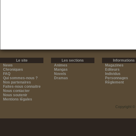
Le site
Les sections
Informations
News
Animes
Magazines
Chroniques
Mangas
Editeurs
FAQ
Novels
Individus
Qui sommes-nous ?
Dramas
Personnages
Nos partenaires
Règlement
Faites-nous connaitre
Nous contacter
Nous soutenir
Mentions légales
Copyright ©