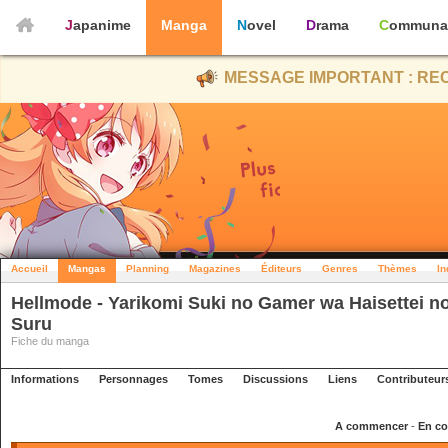
Japanime
Manga
Novel
Drama
Communa
MESSAGE IMPORTANT : REC
Accueil
Mangas
Planning
Magazines
Éditeurs
Genres
Thèmes
In
Hellmode - Yarikomi Suki no Gamer wa Haisettei n
Suru
Fiche du manga
Informations
Personnages
Tomes
Discussions
Liens
Contributeur
A commencer
-
En co