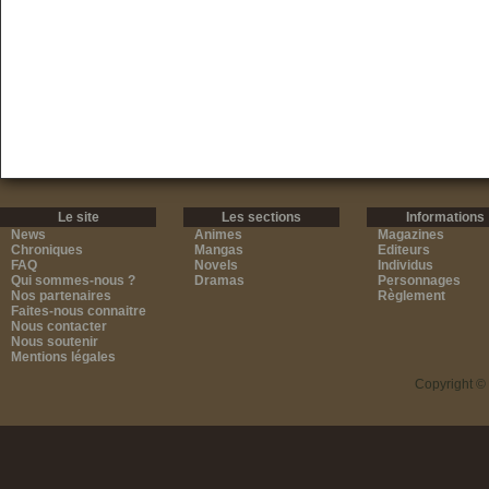
Le site
Les sections
Informations
News
Animes
Magazines
Chroniques
Mangas
Editeurs
FAQ
Novels
Individus
Qui sommes-nous ?
Dramas
Personnages
Nos partenaires
Règlement
Faites-nous connaitre
Nous contacter
Nous soutenir
Mentions légales
Copyright ©