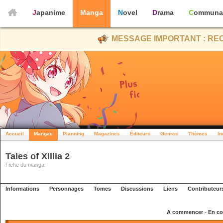
Japanime
Manga
Novel
Drama
Communa
MESSAGE IMPORTANT : REC
Accueil
Mangas
Planning
Magazines
Éditeurs
Genres
Thèmes
In
Tales of Xillia 2
Fiche du manga
Informations
Personnages
Tomes
Discussions
Liens
Contributeur
A commencer
-
En co