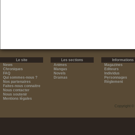
Le site
Les sections
Informations
News
Animes
Magazines
Chroniques
Mangas
Editeurs
FAQ
Novels
Individus
Qui sommes-nous ?
Dramas
Personnages
Nos partenaires
Règlement
Faites-nous connaitre
Nous contacter
Nous soutenir
Mentions légales
Copyright ©