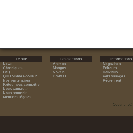
Le site
Les sections
Informations
News
Animes
Magazines
Chroniques
Mangas
Editeurs
FAQ
Novels
Individus
Qui sommes-nous ?
Dramas
Personnages
Nos partenaires
Règlement
Faites-nous connaitre
Nous contacter
Nous soutenir
Mentions légales
Copyright ©