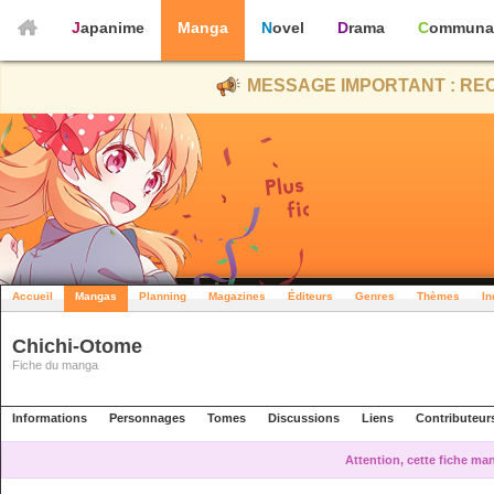
Japanime
Manga
Novel
Drama
Communa
MESSAGE IMPORTANT : REC
Accueil
Mangas
Planning
Magazines
Éditeurs
Genres
Thèmes
In
Chichi-Otome
Fiche du manga
Informations
Personnages
Tomes
Discussions
Liens
Contributeur
Attention, cette fiche ma