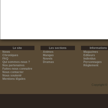
Le site
Les sections
Informations
News
Animes
Magazines
Chroniques
Mangas
Editeurs
FAQ
Novels
Individus
Qui sommes-nous ?
Dramas
Personnages
Nos partenaires
Règlement
Faites-nous connaitre
Nous contacter
Nous soutenir
Mentions légales
Copyright ©