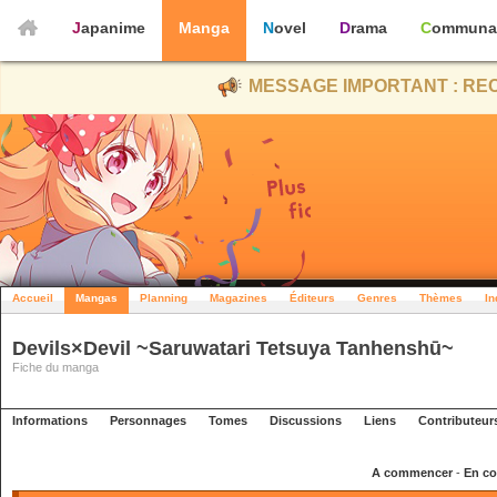
Japanime
Manga
Novel
Drama
Communa
MESSAGE IMPORTANT : REC
Accueil
Mangas
Planning
Magazines
Éditeurs
Genres
Thèmes
In
Devils×Devil ~Saruwatari Tetsuya Tanhenshū~
Fiche du manga
Informations
Personnages
Tomes
Discussions
Liens
Contributeur
A commencer
-
En co