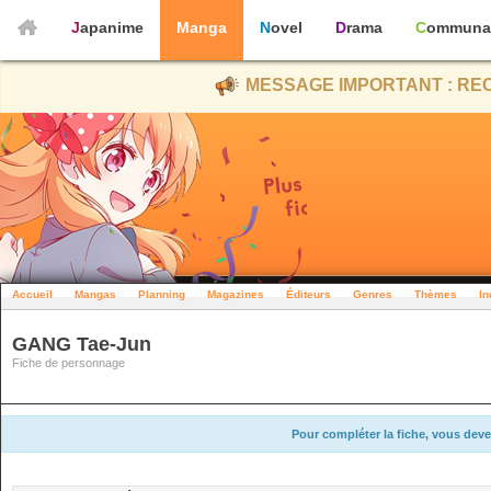
Japanime
Manga
Novel
Drama
Communa
MESSAGE IMPORTANT : REC
Accueil
Mangas
Planning
Magazines
Éditeurs
Genres
Thèmes
In
GANG Tae-Jun
Fiche de personnage
Pour compléter la fiche, vous deve