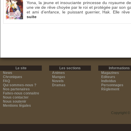
Yona, la jeune et insouciante princesse du royaume 
une vie de rêve choyée par le roi et protégée par son g
et ami d’enfance, le puissant guerrier, Hak. Elle rêve
suite
Le site
Les sections
Informations
News
Animes
Magazines
Chroniques
Mangas
Editeurs
FAQ
Novels
Individus
Qui sommes-nous ?
Dramas
Personnages
Nos partenaires
Règlement
Faites-nous connaitre
Nous contacter
Nous soutenir
Mentions légales
Copyright ©