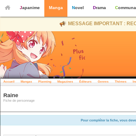
Japanime
Manga
Novel
Drama
Communa
MESSAGE IMPORTANT : REC
Accueil
Mangas
Planning
Magazines
Éditeurs
Genres
Thèmes
In
Raine
Fiche de personnage
Pour compléter la fiche, vous deve