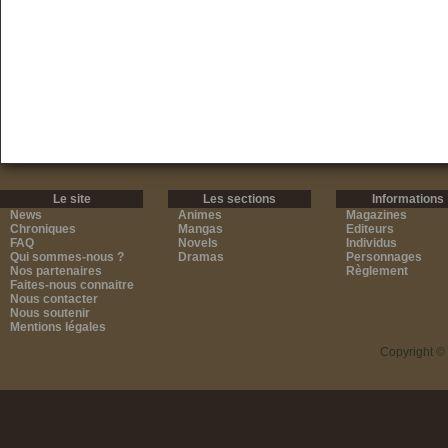
Le site
Les sections
Informations
News
Animes
Magazines
Chroniques
Mangas
Editeurs
FAQ
Novels
Individus
Qui sommes-nous ?
Dramas
Personnages
Nos partenaires
Règlement
Faites-nous connaitre
Nous contacter
Nous soutenir
Mentions légales
Copyright ©