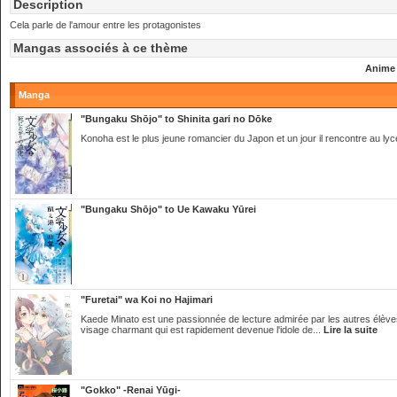
Description
Cela parle de l'amour entre les protagonistes
Mangas associés à ce thème
Anime
Manga
"Bungaku Shōjo" to Shinita gari no Dōke
Konoha est le plus jeune romancier du Japon et un jour il rencontre au lycé
"Bungaku Shōjo" to Ue Kawaku Yūrei
"Furetai" wa Koi no Hajimari
Kaede Minato est une passionnée de lecture admirée par les autres élèves
visage charmant qui est rapidement devenue l'idole de...
Lire la suite
"Gokko" -Renai Yūgi-