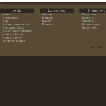
Le site
Les sections
Informations
News
Animes
Magazines
Chroniques
Mangas
Editeurs
FAQ
Novels
Individus
Qui sommes-nous ?
Dramas
Personnages
Nos partenaires
Règlement
Faites-nous connaitre
Nous contacter
Nous soutenir
Mentions légales
Copyright ©