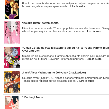
Fuyuko est une étudiante en art dramatique et un jour un garçon nommé Ik
le croit pas, elle accepte cependant de...
Lire la suite
"Kakure Bitch" Yattemashita.
Hiromi est une femme de 26 ans, populaire auprès des hommes. Bien qu'ell
n'hésitant pas à quitter un homme dès que celui-ci lui...
Lire la suite
"Omae Gotoki ga Maō ni Kateru to Omou na" to Yūsha Party o Tsuih
Over and Die)
Simple fille de la campagne, Flamme Abricot a été choisie pour rejoindre 
qu’elle ne peut utiliser. Devenue un fardeau pour ses...
Lire la suite
.hack//Alcor ~Yabugun no Jokyoku~ (.hack//Alcor)
Ce situe avant .hack//G.U. Nanase est secrètement amoureuse de Silabu
Tandis qu’elle réfléchit sur sa situation, elle est...
Lire la suite
1 Deohagi 1-eun