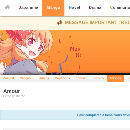
Japanime
Manga
Novel
Drama
Communa
MESSAGE IMPORTANT : REC
Accueil
Mangas
Planning
Magazines
Éditeurs
Genres
Thèmes
In
Amour
Fiche de thème
Pour compléter la fiche, vous deve