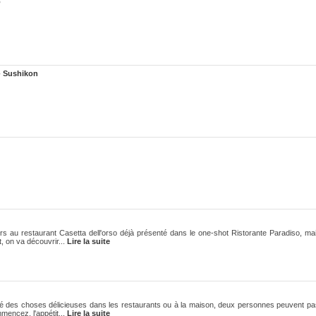
o
 Sushikon
rs au restaurant Casetta dell'orso déjà présenté dans le one-shot Ristorante Paradiso, mais
, on va découvrir...
Lire la suite
 des choses délicieuses dans les restaurants ou à la maison, deux personnes peuvent pa
encez, l'appétit...
Lire la suite