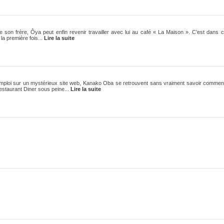
 son frère, Ôya peut enfin revenir travailler avec lui au café « La Maison ». C’est dans ce
 la première fois...
Lire la suite
emploi sur un mystérieux site web, Kanako Oba se retrouvent sans vraiment savoir comment
estaurant Diner sous peine...
Lire la suite