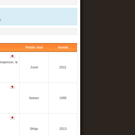
?
Public visé
Année
ompenser, le
Josei
2011
Seinen
1995
Shōjo
2013