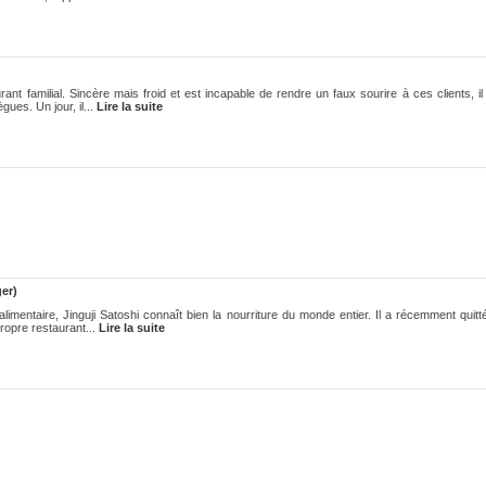
nt familial. Sincère mais froid et est incapable de rendre un faux sourire à ces clients, i
ues. Un jour, il...
Lire la suite
er)
alimentaire, Jinguji Satoshi connaît bien la nourriture du monde entier. Il a récemment quit
propre restaurant...
Lire la suite