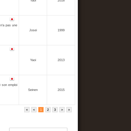
Yaoi
2016
l n'a pas une
Josei
1999
Yaoi
2013
té son emploi
Seinen
2015
«
<
1
2
3
>
»