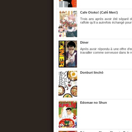
Cafe Otoko! (Café Men!)
Trois ans après avoir été séparé de
raffole qu’il a autrefois échangé pour
Diner
Après avoir répondu à une offre d'
travailler comme serveuse dans le r
Donburi Iinchō
Edomae no Shun