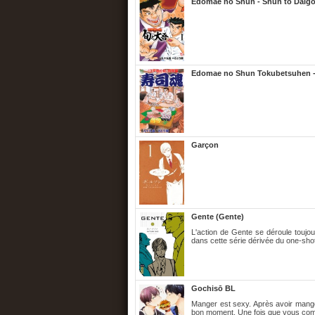
Edomae no Shun - Shun to Daig
Edomae no Shun Tokubetsuhen -
Garçon
Gente (Gente)
L'action de Gente se déroule toujou
dans cette série dérivée du one-shot
Gochisō BL
Manger est sexy. Après avoir mangé
bon moment. Une fois que vous comm