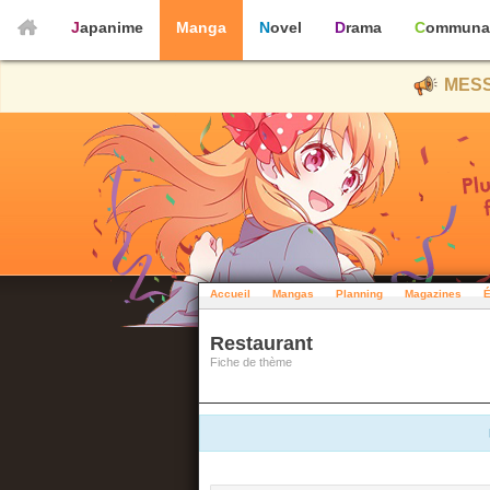
Japanime
Manga
Novel
Drama
Communa
MESS
Accueil
Mangas
Planning
Magazines
É
Restaurant
Fiche de thème