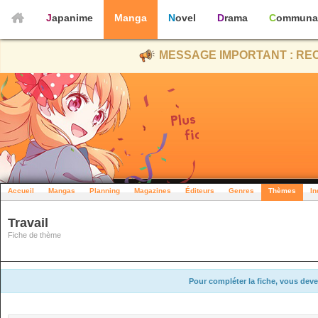
Japanime
Manga
Novel
Drama
Communa
MESSAGE IMPORTANT : REC
Accueil
Mangas
Planning
Magazines
Éditeurs
Genres
Thèmes
In
Travail
Fiche de thème
Pour compléter la fiche, vous deve