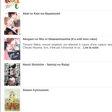
Akari to Kare wa Nayamashii
Akogare no Hito ni Ubawaremashita (Il a volé mon cœur)
Tomomi Shiina, nouvel employé, est déprimé à cause d'une rupture amour
Chisato Hiyama. Ivre, il finit par s'évanouir et se...
Lire la suite
Akutō Shūshūin - Saioinji no Ryūgi
Amane Gymnasium