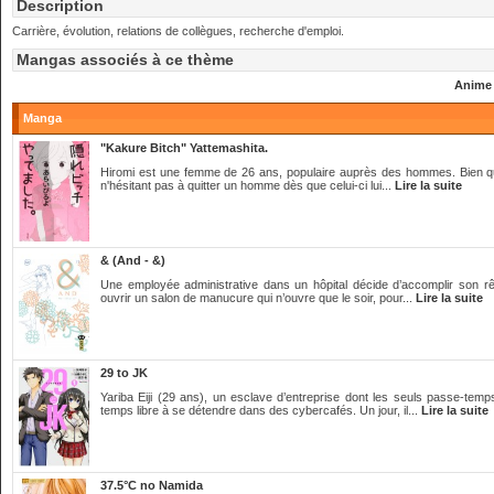
Description
Carrière, évolution, relations de collègues, recherche d'emploi.
Mangas associés à ce thème
Anime
Manga
"Kakure Bitch" Yattemashita.
Hiromi est une femme de 26 ans, populaire auprès des hommes. Bien qu'ell
n'hésitant pas à quitter un homme dès que celui-ci lui...
Lire la suite
& (And - &)
Une employée administrative dans un hôpital décide d’accomplir son rêve
ouvrir un salon de manucure qui n’ouvre que le soir, pour...
Lire la suite
29 to JK
Yariba Eiji (29 ans), un esclave d’entreprise dont les seuls passe-temp
temps libre à se détendre dans des cybercafés. Un jour, il...
Lire la suite
37.5°C no Namida