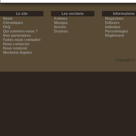
Le site
Les sections
Informations
News
Animes
Magazines
Chroniques
Mangas
Editeurs
FAQ
Novels
Individus
Qui sommes-nous ?
Dramas
Personnages
Nos partenaires
Règlement
Faites-nous connaitre
Nous contacter
Nous soutenir
Mentions légales
Copyright ©