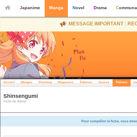
Japanime
Manga
Novel
Drama
Communa
MESSAGE IMPORTANT : REC
Accueil
Mangas
Planning
Magazines
Éditeurs
Genres
Thèmes
In
Shinsengumi
Fiche de thème
Pour compléter la fiche, vous deve