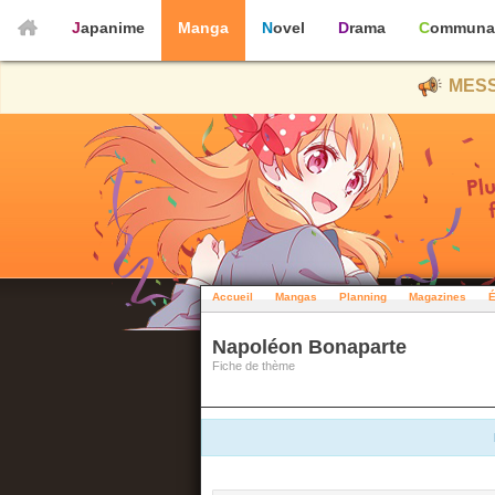
Japanime
Manga
Novel
Drama
Communa
MESS
Accueil
Mangas
Planning
Magazines
É
Napoléon Bonaparte
Fiche de thème