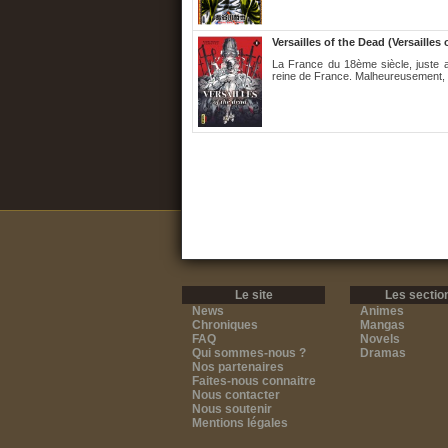
Versailles of the Dead (Versailles
La France du 18ème siècle, juste a
reine de France. Malheureusement, su
Le site
Les sectio
News
Animes
Chroniques
Mangas
FAQ
Novels
Qui sommes-nous ?
Dramas
Nos partenaires
Faites-nous connaitre
Nous contacter
Nous soutenir
Mentions légales