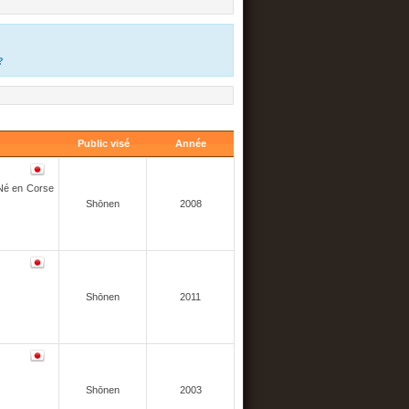
?
Public visé
Année
 Né en Corse
Shōnen
2008
Shōnen
2011
Shōnen
2003