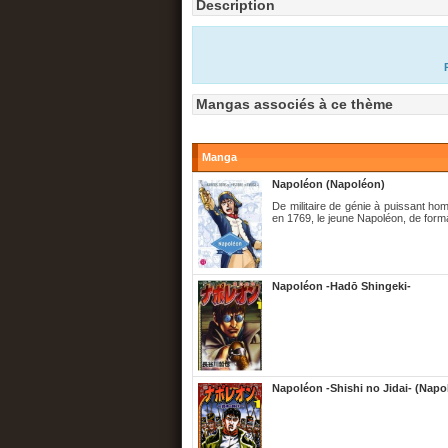
Description
Mangas associés à ce thème
Manga
Napoléon (Napoléon)
De militaire de génie à puissant h
en 1769, le jeune Napoléon, de format
Napoléon -Hadō Shingeki-
Napoléon -Shishi no Jidai- (Napo