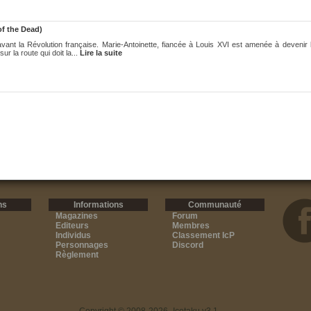
 of the Dead)
vant la Révolution française. Marie-Antoinette, fiancée à Louis XVI est amenée à devenir 
r la route qui doit la...
Lire la suite
ns
Informations
Communauté
Magazines
Forum
Editeurs
Membres
Individus
Classement IcP
Personnages
Discord
Règlement