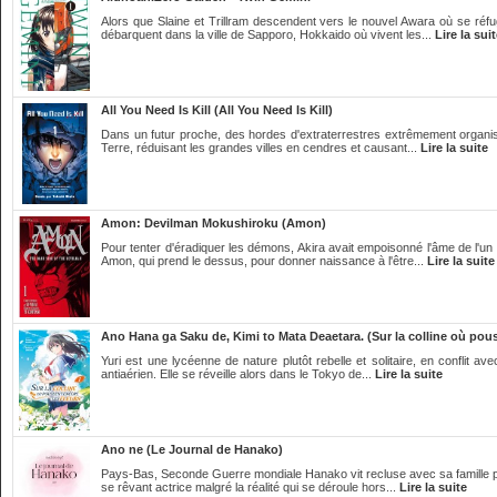
Alors que Slaine et Trillram descendent vers le nouvel Awara où se réf
débarquent dans la ville de Sapporo, Hokkaido où vivent les...
Lire la sui
All You Need Is Kill (All You Need Is Kill)
Dans un futur proche, des hordes d'extraterrestres extrêmement organisé
Terre, réduisant les grandes villes en cendres et causant...
Lire la suite
Amon: Devilman Mokushiroku (Amon)
Pour tenter d'éradiquer les démons, Akira avait empoisonné l'âme de l'un
Amon, qui prend le dessus, pour donner naissance à l'être...
Lire la suite
Ano Hana ga Saku de, Kimi to Mata Deaetara. (Sur la colline où pouss
Yuri est une lycéenne de nature plutôt rebelle et solitaire, en conflit a
antiaérien. Elle se réveille alors dans le Tokyo de...
Lire la suite
Ano ne (Le Journal de Hanako)
Pays-Bas, Seconde Guerre mondiale Hanako vit recluse avec sa famille po
se rêvant actrice malgré la réalité qui se déroule hors...
Lire la suite