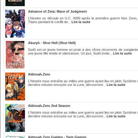
Advance of Zeta: Mace of Judgment
L’histoire se déroule en U.C. 0089 après la première guerre Neo Zeon, 
Titans pendant le conflit de...
Lire la suite
Akuryō - Shut Hell (Shut Hell)
Sudō est un jeune homme en proie à des rêves récurrents de sanglantes b
une jeune fille timide et silencieuse. Un jour, Sudō invite...
Lire la suite
Aldnoah.Zero
L'histoire nous entraîne au milieu une guerre ayant lieu en plein Système
dernière mission envoyée sur la Lune, découvrent...
Lire la suite
Aldnoah.Zero 2nd Season
L'histoire nous entraîne au milieu une guerre ayant lieu en plein Système
dernière mission envoyée sur la Lune, découvrent...
Lire la suite
Aldnoah.Zero Gaiden - Twin Gemini