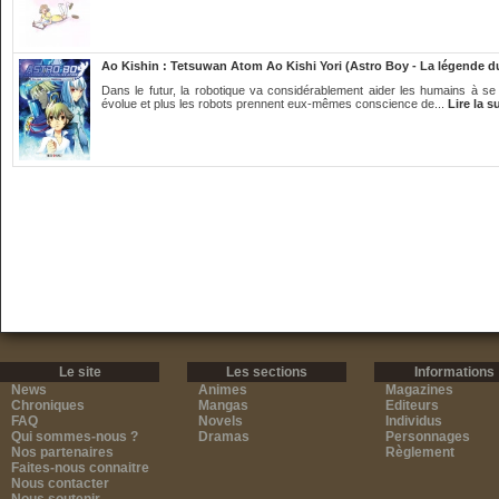
Ao Kishin : Tetsuwan Atom Ao Kishi Yori (Astro Boy - La légende du
Dans le futur, la robotique va considérablement aider les humains à se 
évolue et plus les robots prennent eux-mêmes conscience de...
Lire la s
Le site
Les sections
Informations
News
Animes
Magazines
Chroniques
Mangas
Editeurs
FAQ
Novels
Individus
Qui sommes-nous ?
Dramas
Personnages
Nos partenaires
Règlement
Faites-nous connaitre
Nous contacter