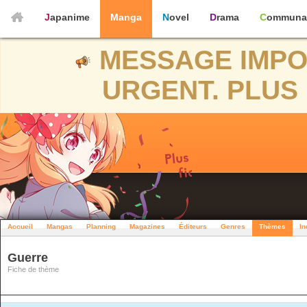
Japanime
Manga
Novel
Drama
Communa
MESSAGE IMPO
URGENT. PLUS 
Accueil
Mangas
Planning
Magazines
Éditeurs
Genres
Thèmes
In
Guerre
Fiche de thème