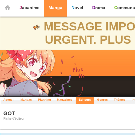
Japanime
Manga
Novel
Drama
Communa
MESSAGE IMPO
URGENT. PLUS 
Accueil
Mangas
Planning
Magazines
Éditeurs
Genres
Thèmes
In
GOT
Fiche d'éditeur