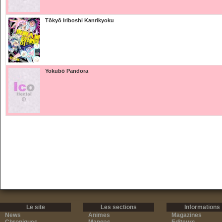
Tōkyō Iriboshi Kanrikyoku
Yokubō Pandora
Le site
Les sections
Informations
News
Animes
Magazines