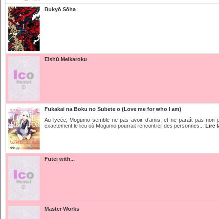
Bukyō Sōha
Eishū Meikaroku
Fukakai na Boku no Subete o (Love me for who I am)
Au lycée, Mogumo semble ne pas avoir d’amis, et ne paraît pas non p
exactement le lieu où Mogumo pourrait rencontrer des personnes...
Lire 
Futei with...
Master Works