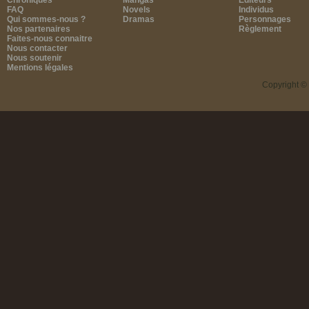
Chroniques
Mangas
Editeurs
FAQ
Novels
Individus
Qui sommes-nous ?
Dramas
Personnages
Nos partenaires
Règlement
Faites-nous connaitre
Nous contacter
Nous soutenir
Mentions légales
Copyright ©