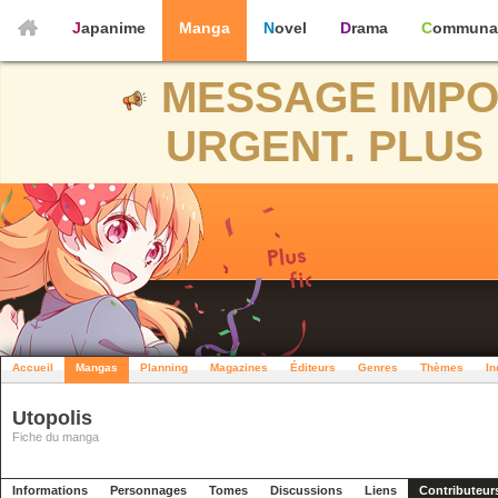
Japanime
Manga
Novel
Drama
Communa
MESSAGE IMPO
URGENT. PLUS 
Accueil
Mangas
Planning
Magazines
Éditeurs
Genres
Thèmes
In
Utopolis
Fiche du manga
Informations
Personnages
Tomes
Discussions
Liens
Contributeur