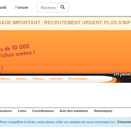
uté
Forum
AGE IMPORTANT : RECRUTEMENT URGENT. PLUS D'INF
diteurs
Genres
Thèmes
Individus
Personnages
ussions
Liens
Contributeurs
Avis des membres
Statistiques
Pour compléter la fiche, vous devez créer un compte en vous inscrivant ici :
S'inscrir