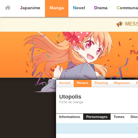
Japanime
Manga
Novel
Drama
Communa
MESS
Accueil
Mangas
Planning
Magazines
É
Utopolis
Fiche du manga
Informations
Personnages
Tomes
Disc