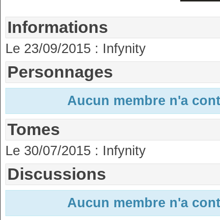
Informations
Le 23/09/2015 :
Infynity
Personnages
Aucun membre n'a contri
Tomes
Le 30/07/2015 :
Infynity
Discussions
Aucun membre n'a contri