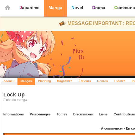
Japanime
Manga
Novel
Drama
Communa
MESSAGE IMPORTANT : REC
Accueil
Mangas
Planning
Magazines
Éditeurs
Genres
Thèmes
In
Lock Up
Fiche du manga
Informations
Personnages
Tomes
Discussions
Liens
Contributeur
A commencer
-
En co