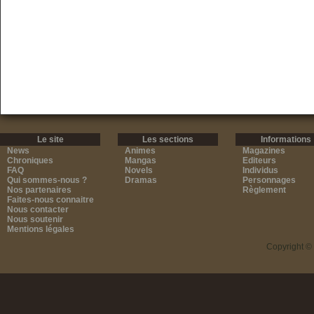
Le site
Les sections
Informations
News
Animes
Magazines
Chroniques
Mangas
Editeurs
FAQ
Novels
Individus
Qui sommes-nous ?
Dramas
Personnages
Nos partenaires
Règlement
Faites-nous connaitre
Nous contacter
Nous soutenir
Mentions légales
Copyright ©