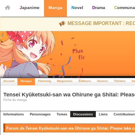
Japanime
Manga
Novel
Drama
Communa
MESSAGE IMPORTANT : REC
Accueil
Mangas
Planning
Magazines
Éditeurs
Genres
Thèmes
In
Tensei Kyūketsuki-san wa Ohirune ga Shitai: Pleas
Fiche du manga
Informations
Personnages
Tomes
Discussions
Liens
Contributeur
Forum de Tensei Kyūketsuki-san wa Ohirune ga Shitai: Please take c