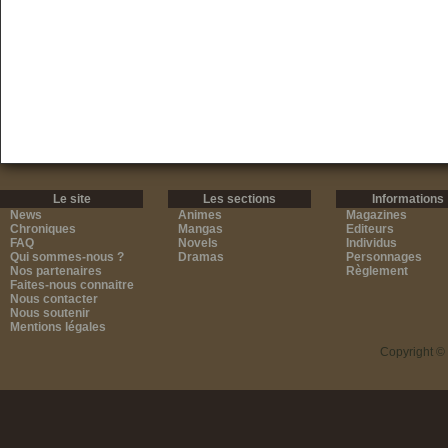
Le site
Les sections
Informations
News
Animes
Magazines
Chroniques
Mangas
Editeurs
FAQ
Novels
Individus
Qui sommes-nous ?
Dramas
Personnages
Nos partenaires
Règlement
Faites-nous connaitre
Nous contacter
Nous soutenir
Mentions légales
Copyright ©