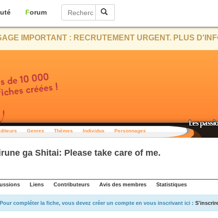
uté
Forum
AGE IMPORTANT : RECRUTEMENT URGENT. PLUS D'INF
diteurs
Genres
Thèmes
Individus
Personnages
une ga Shitai: Please take care of me.
ussions
Liens
Contributeurs
Avis des membres
Statistiques
Pour compléter la fiche, vous devez créer un compte en vous inscrivant ici :
S'inscrir