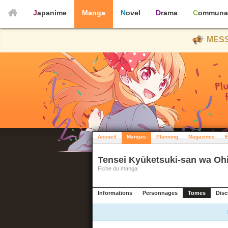
Japanime
Manga
Novel
Drama
Communa
MESS
Accueil
Mangas
Planning
Magazines
É
Tensei Kyūketsuki-san wa Ohir
Fiche du manga
Informations
Personnages
Tomes
Disc