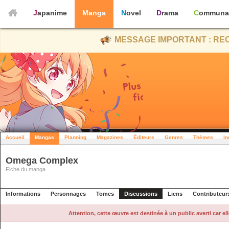
Japanime
Manga
Novel
Drama
Communa
MESSAGE IMPORTANT : REC
Accueil
Mangas
Planning
Magazines
Éditeurs
Genres
Thèmes
In
Omega Complex
Fiche du manga
Informations
Personnages
Tomes
Discussions
Liens
Contributeur
Attention, cette œuvre est destinée à un public averti car e