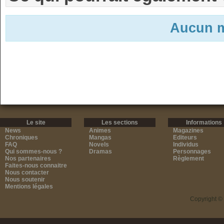
Aucun m
Le site
Les sections
Informations
News
Animes
Magazines
Chroniques
Mangas
Editeurs
FAQ
Novels
Individus
Qui sommes-nous ?
Dramas
Personnages
Nos partenaires
Règlement
Faites-nous connaitre
Nous contacter
Nous soutenir
Mentions légales
Copyright ©