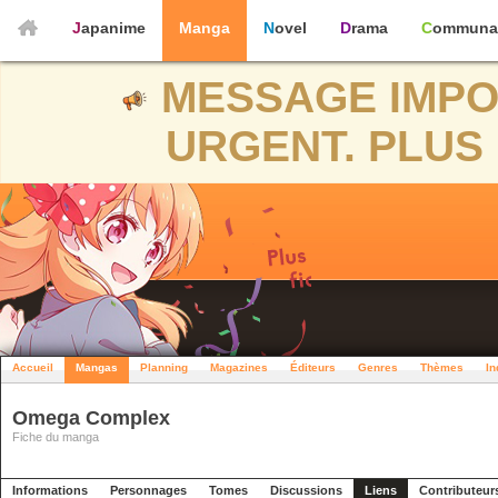
Japanime
Manga
Novel
Drama
Communa
MESSAGE IMPO
URGENT. PLUS 
Accueil
Mangas
Planning
Magazines
Éditeurs
Genres
Thèmes
In
Omega Complex
Fiche du manga
Informations
Personnages
Tomes
Discussions
Liens
Contributeur