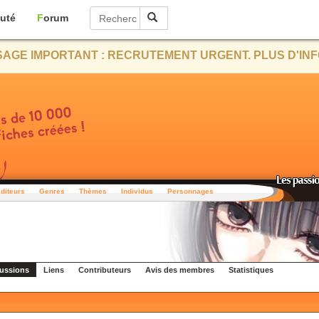
uté
Forum
AGE IMPORTANT : RECRUTEMENT URGENT. PLUS D'INF
diteurs
Genres
Thèmes
Individus
Personnages
ussions
Liens
Contributeurs
Avis des membres
Statistiques