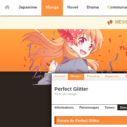
Japanime
Manga
Novel
Drama
Communa
MESS
Accueil
Mangas
Planning
Magazines
É
Perfect Glitter
Fiche du manga
Informations
Personnages
Tomes
Disc
Forum de Perfect Glitter