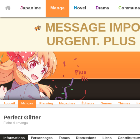
Japanime
Manga
Novel
Drama
Communa
MESSAGE IMPO
URGENT. PLUS 
Accueil
Mangas
Planning
Magazines
Éditeurs
Genres
Thèmes
In
Perfect Glitter
Fiche du manga
Informations
Personnages
Tomes
Discussions
Liens
Contributeur