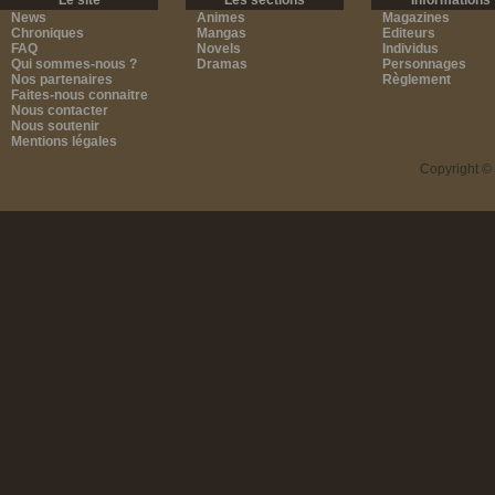
Le site
Les sections
Informations
News
Animes
Magazines
Chroniques
Mangas
Editeurs
FAQ
Novels
Individus
Qui sommes-nous ?
Dramas
Personnages
Nos partenaires
Règlement
Faites-nous connaitre
Nous contacter
Nous soutenir
Mentions légales
Copyright ©