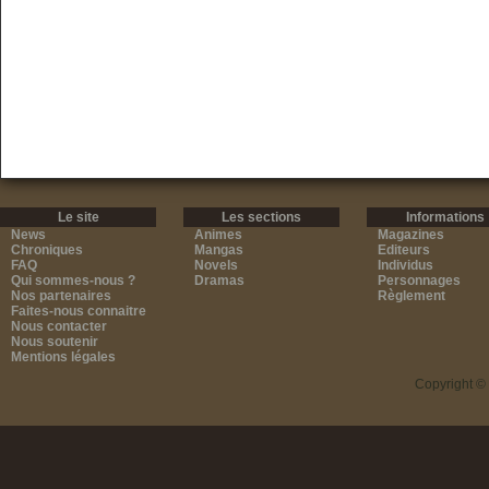
Le site
Les sections
Informations
News
Animes
Magazines
Chroniques
Mangas
Editeurs
FAQ
Novels
Individus
Qui sommes-nous ?
Dramas
Personnages
Nos partenaires
Règlement
Faites-nous connaitre
Nous contacter
Nous soutenir
Mentions légales
Copyright ©