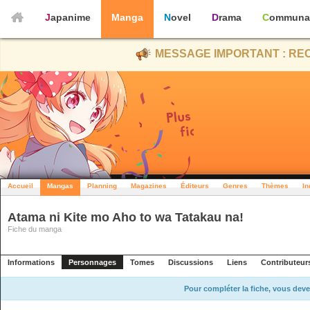
Japanime
Manga
Novel
Drama
Communa
MESSAGE IMPORTANT : REC
Accueil
Mangas
Planning
Magazines
Éditeurs
Genres
Thèmes
In
Atama ni Kite mo Aho to wa Tatakau na!
Fiche du manga
Informations
Personnages
Tomes
Discussions
Liens
Contributeur
Pour compléter la fiche, vous deve