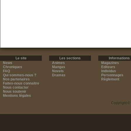
Le site
Les sections
Informations
News
Animes
Magazines
Chroniques
Mangas
Editeurs
FAQ
Novels
Individus
Qui sommes-nous ?
Dramas
Personnages
Nos partenaires
Règlement
Faites-nous connaitre
Nous contacter
Nous soutenir
Mentions légales
Copyright ©