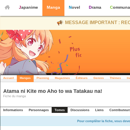
Japanime
Manga
Novel
Drama
Communa
MESSAGE IMPORTANT : REC
Accueil
Mangas
Planning
Magazines
Éditeurs
Genres
Thèmes
In
Atama ni Kite mo Aho to wa Tatakau na!
Fiche du manga
Informations
Personnages
Tomes
Discussions
Liens
Contributeur
Pour compléter la fiche, vous deve