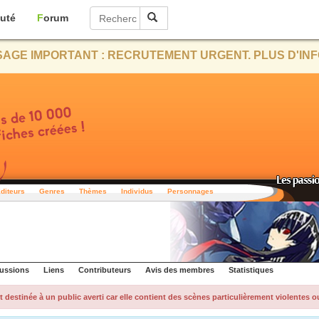
uté
Forum
AGE IMPORTANT : RECRUTEMENT URGENT. PLUS D'INF
diteurs
Genres
Thèmes
Individus
Personnages
ussions
Liens
Contributeurs
Avis des membres
Statistiques
t destinée à un public averti car elle contient des scènes particulièrement violentes o