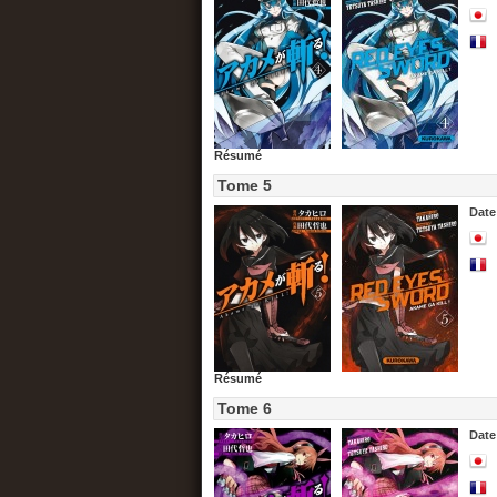
Résumé
Tome 5
Date
Résumé
Tome 6
Date