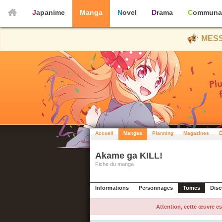
Japanime
Manga
Novel
Drama
Communa
MESS
Accueil
Mangas
Planning
Magazines
É
Akame ga KILL!
Fiche du manga
Informations
Personnages
Tomes
Disc
Attention, cette œuvre es