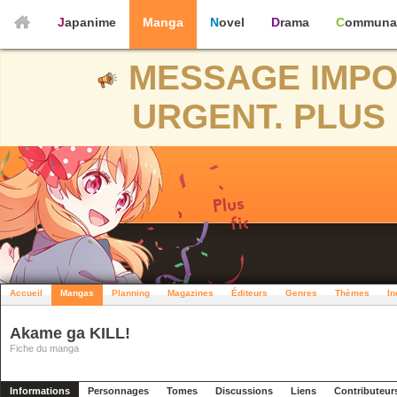
Japanime
Manga
Novel
Drama
Communa
MESSAGE IMPO
URGENT. PLUS 
Accueil
Mangas
Planning
Magazines
Éditeurs
Genres
Thèmes
In
Akame ga KILL!
Fiche du manga
Informations
Personnages
Tomes
Discussions
Liens
Contributeur