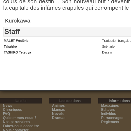
cours de son destin… Son nouveau but : devenir
la capitale des infâmes crapules qui corrompent le 
-Kurokawa-
Staff
MALET Frédéric
Traduction français
Takahiro
Scénario
TASHIRO Tetsuya
Dessin
Le site
Les sections
Informations
News
Animes
Magazines
Chroniques
Mangas
Editeurs
FAQ
Novels
Individus
Qui sommes-nous ?
Dramas
Personnages
Nos partenaires
Règlement
Faites-nous connaitre
Nous contacter