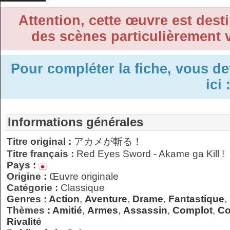
Attention, cette œuvre est desti
des scènes particulièrement v
Pour compléter la fiche, vous d
ici 
Informations générales
Titre original :
アカメが斬る！
Titre français :
Red Eyes Sword - Akame ga Kill !
Pays :
Origine :
Œuvre originale
Catégorie :
Classique
Genres :
Action
,
Aventure
,
Drame
,
Fantastique
,
Thèmes :
Amitié
,
Armes
,
Assassin
,
Complot
,
Co
Rivalité