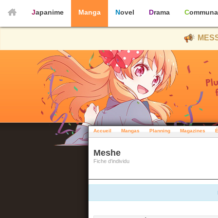
Japanime
Manga
Novel
Drama
Communa
MESS
Accueil
Mangas
Planning
Magazines
É
Meshe
Fiche d'individu