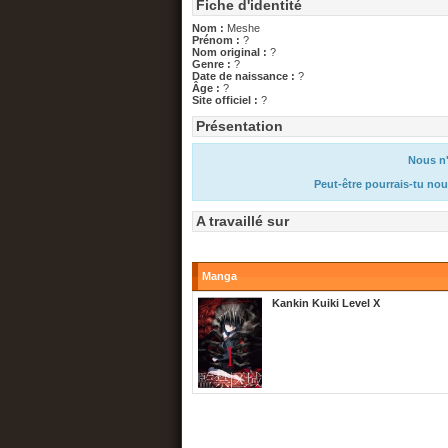
Fiche d'identité
Nom :
Meshe
Prénom :
?
Nom original :
?
Genre :
?
Date de naissance :
?
Âge :
?
Site officiel :
?
Présentation
Nous n'
Peut-être pourrais-tu nou
A travaillé sur
Manga
Kankin Kuiki Level X