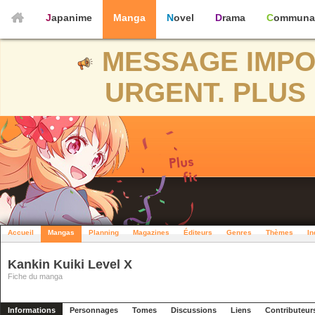
Japanime
Manga
Novel
Drama
Communa
MESSAGE IMPO
URGENT. PLUS 
Accueil
Mangas
Planning
Magazines
Éditeurs
Genres
Thèmes
In
Kankin Kuiki Level X
Fiche du manga
Informations
Personnages
Tomes
Discussions
Liens
Contributeur