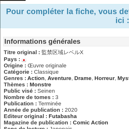
Pour compléter la fiche, vous d
ici 
Informations générales
Titre original :
監禁区域レベルX
Pays :
Origine :
Œuvre originale
Catégorie :
Classique
Genres :
Action
,
Aventure
,
Drame
,
Horreur
,
Mys
Thèmes :
Monstre
Public visé :
Seinen
Nombre de tomes :
3
Publication :
Terminée
Année de publication :
2020
Editeur original :
Futabasha
Magazine de publication :
Comic Action
Sens de lecture :
Japonais