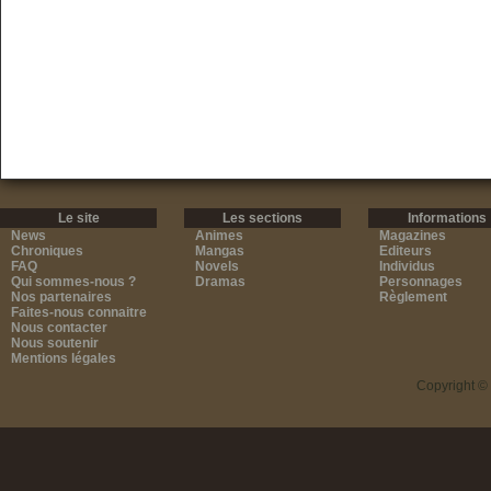
Le site
Les sections
Informations
News
Animes
Magazines
Chroniques
Mangas
Editeurs
FAQ
Novels
Individus
Qui sommes-nous ?
Dramas
Personnages
Nos partenaires
Règlement
Faites-nous connaitre
Nous contacter
Nous soutenir
Mentions légales
Copyright ©