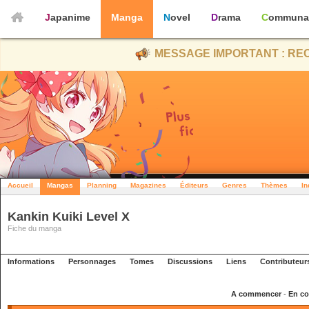
Japanime
Manga
Novel
Drama
Communa
MESSAGE IMPORTANT : REC
Accueil
Mangas
Planning
Magazines
Éditeurs
Genres
Thèmes
In
Kankin Kuiki Level X
Fiche du manga
Informations
Personnages
Tomes
Discussions
Liens
Contributeur
A commencer
-
En co