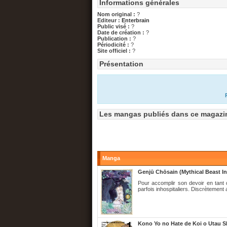
Informations générales
Nom original :
?
Editeur :
Enterbrain
Public visé :
?
Date de création :
?
Publication :
?
Périodicité :
?
Site officiel :
?
Présentation
Les mangas publiés dans ce magazi
Manga
Genjū Chōsain (Mythical Beast In
Pour accomplir son devoir en tant 
parfois inhospitaliers. Discrètemen
Kono Yo no Hate de Koi o Utau 