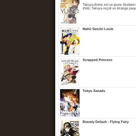
Takuya Arima est un jeune étudiant 
d'été, Takuya reçoit un étrange paqu
Mahō Senshi Louie
Scrapped Princess
Tokyo Xanadu
Bravely Default - Flying Fairy