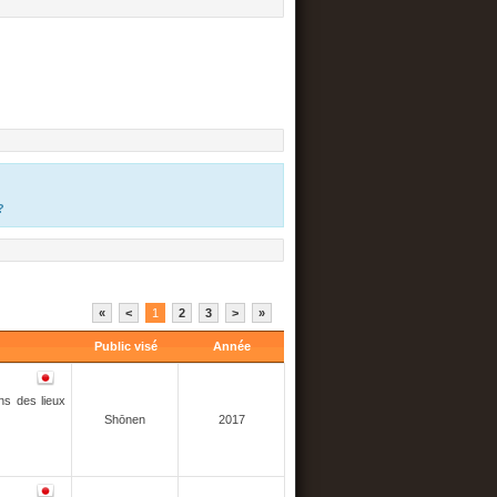
?
«
<
1
2
3
>
»
Public visé
Année
ns des lieux
Shōnen
2017