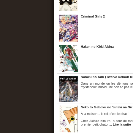
Criminal Girls 2
Haken no Kōki Altina
Naraku no Adu (Twelve Demon K
Dans un monde où les démons sèmen
mystérieux individu ne baisse pas le
Neko to Geboku no Suteki na Nich
À la maison... le roi, c'est le chat !
Chez Akihiro Kimura, auteur de ma
premier petit chaton...
Lire la suite