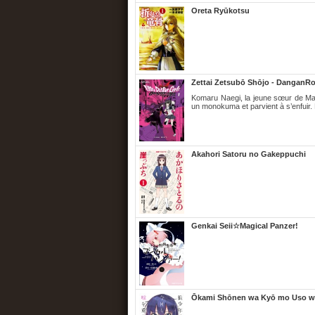
Oreta Ryūkotsu
Zettai Zetsubō Shōjo - DanganRo
Komaru Naegi, la jeune sœur de Mak
un monokuma et parvient à s’enfuir. 
Akahori Satoru no Gakeppuchi
Genkai Seii☆Magical Panzer!
Ōkami Shōnen wa Kyō mo Uso w