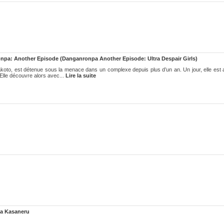
npa: Another Episode (Danganronpa Another Episode: Ultra Despair Girls)
oto, est détenue sous la menace dans un complexe depuis plus d’un an. Un jour, elle est 
Elle découvre alors avec...
Lire la suite
a Kasaneru