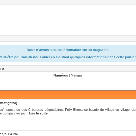
Nous n'avons aucune information sur ce magazine.
Peut-être pourrais-tu nous aider en ajoutant quelques informations dans cette partie 
ne
Numéros
| Mangas
vestigator)
qu'Inspectrice des Créatures Légendaires, Felly Ehéna se balade de village en village, da
t accompagnée par...
Lire la suite
Shōjo YU-NO