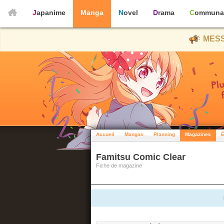
Japanime
Manga
Novel
Drama
Communa
MESS
Accueil
Mangas
Planning
Magazines
É
Famitsu Comic Clear
Fiche de magazine