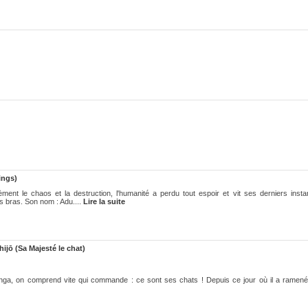
ings)
t le chaos et la destruction, l'humanité a perdu tout espoir et vit ses derniers insta
s bras. Son nom : Adu....
Lire la suite
ijō (Sa Majesté le chat)
nga, on comprend vite qui commande : ce sont ses chats ! Depuis ce jour où il a ramené