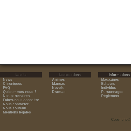
Le site
Les sections
Informations
News
Animes
Magazines
Chroniques
Mangas
Editeurs
FAQ
Novels
Individus
Qui sommes-nous ?
Dramas
Personnages
Nos partenaires
Règlement
Faites-nous connaitre
Nous contacter
Nous soutenir
Mentions légales
Copyright ©