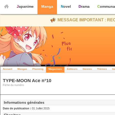
Japanime
Manga
Novel
Drama
Communa
MESSAGE IMPORTANT : REC
Accueil
Mangas
Planning
Magazines
Éditeurs
Genres
Thèmes
In
TYPE-MOON Ace n°10
Fiche du numéro
Informations générales
Date de publication :
01 Juillet 2015