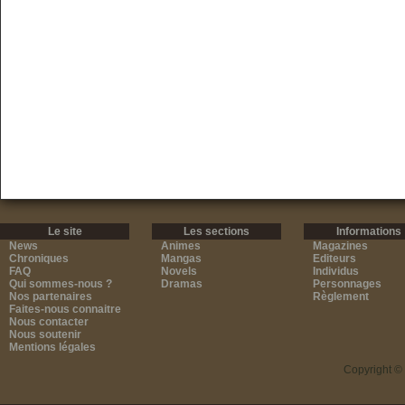
Le site
Les sections
Informations
News
Animes
Magazines
Chroniques
Mangas
Editeurs
FAQ
Novels
Individus
Qui sommes-nous ?
Dramas
Personnages
Nos partenaires
Règlement
Faites-nous connaitre
Nous contacter
Nous soutenir
Mentions légales
Copyright ©