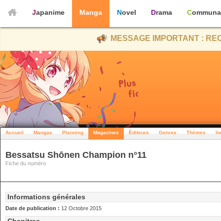
Japanime
Manga
Novel
Drama
Communa
MESSAGE IMPORTANT : REC
Accueil
Mangas
Planning
Magazines
Éditeurs
Genres
Thèmes
In
Bessatsu Shōnen Champion n°11
Fiche du numéro
Informations générales
Date de publication :
12 Octobre 2015