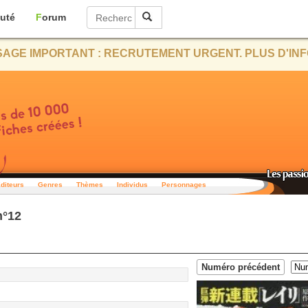
uté
Forum
AGE IMPORTANT : RECRUTEMENT URGENT. PLUS D'INF
diteurs
Genres
Thèmes
Individus
Personnages
n°12
Numéro précédent