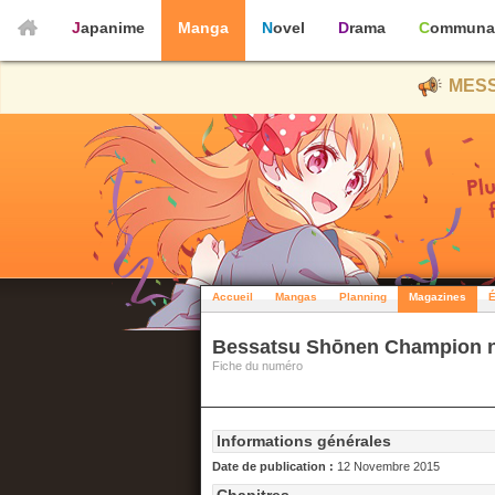
Japanime
Manga
Novel
Drama
Communa
MESS
Accueil
Mangas
Planning
Magazines
É
Bessatsu Shōnen Champion 
Fiche du numéro
Informations générales
Date de publication :
12 Novembre 2015